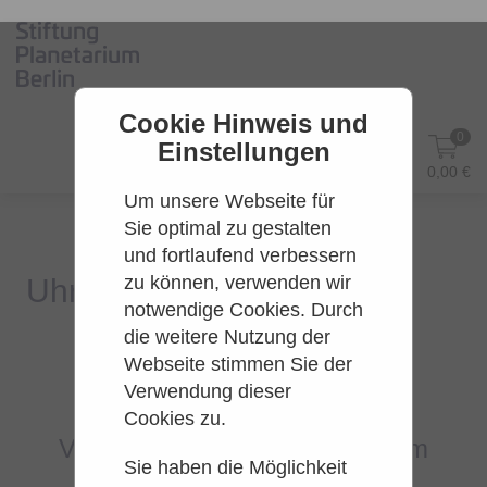
Cookie Hinweis und
0
Einstellungen
DE
Anmelden
0,00 €
Um unsere Webseite für
Sie optimal zu gestalten
und fortlaufend verbessern
zu können, verwenden wir
notwendige Cookies. Durch
die weitere Nutzung der
Webseite stimmen Sie der
Es konnten leider keine Tarife
Verwendung dieser
gefunden werden.
Cookies zu.
Versuchen Sie es bitte zu einem
Sie haben die Möglichkeit
späteren Zeitpunkt wieder.