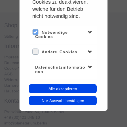
Cookies zu deaktivieren,
welche für den Betrieb
nicht notwendig sind.
shop
service
Notwendige
Stiftung Planetarium Berlin
Konto verwalten
Cookies
information
Andere Cookies
Impressum
Datenschutz
Datenschutzinformatio
Cookie-Verwendung
nen
AGB
Widerrufsbelehrung
Barrierefreiheit
Alle akzeptieren
Hausordnung
kontakt
Nur Auswahl bestätigen
Prenzlauer Allee 80, 10405 Berlin
+49 (30)421 845 10
info@planetarium.berlin