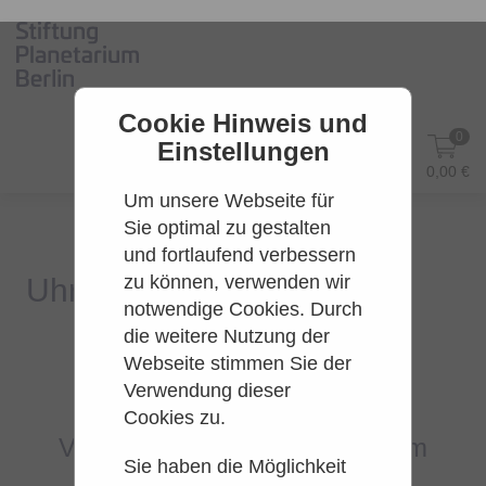
Cookie Hinweis und
0
Einstellungen
DE
Anmelden
0,00 €
Um unsere Webseite für
Sie optimal zu gestalten
und fortlaufend verbessern
zu können, verwenden wir
notwendige Cookies. Durch
die weitere Nutzung der
Webseite stimmen Sie der
Es konnten leider keine Tarife
Verwendung dieser
gefunden werden.
Cookies zu.
Versuchen Sie es bitte zu einem
Sie haben die Möglichkeit
späteren Zeitpunkt wieder.