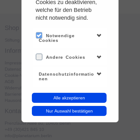
Cookies zu deaktivieren,
welche für den Betrieb
nicht notwendig sind.
shop
service
Notwendige
Stiftung Planetarium Berlin
Konto verwalten
Cookies
information
Andere Cookies
Impressum
Datenschutz
Datenschutzinformatio
Cookie-Verwendung
nen
AGB
Widerrufsbelehrung
Barrierefreiheit
Alle akzeptieren
Hausordnung
kontakt
Nur Auswahl bestätigen
Prenzlauer Allee 80, 10405 Berlin
+49 (30)421 845 10
info@planetarium.berlin