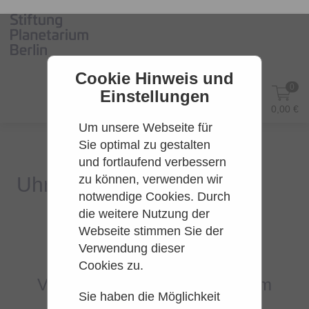
Cookie Hinweis und
0
Einstellungen
DE
Anmelden
0,00 €
Um unsere Webseite für
Sie optimal zu gestalten
und fortlaufend verbessern
zu können, verwenden wir
notwendige Cookies. Durch
die weitere Nutzung der
Webseite stimmen Sie der
Es konnten leider keine Tarife
Verwendung dieser
gefunden werden.
Cookies zu.
Versuchen Sie es bitte zu einem
Sie haben die Möglichkeit
späteren Zeitpunkt wieder.