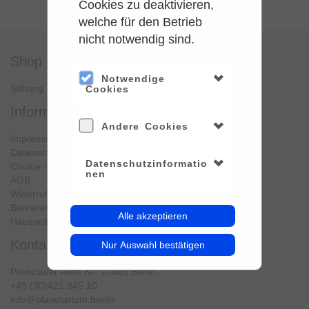
Cookies zu deaktivieren,
welche für den Betrieb
nicht notwendig sind.
shop
service
Notwendige
Stiftung Planetarium Berlin
Konto verwalten
Cookies
information
Andere Cookies
Impressum
Datenschutz
Datenschutzinformatio
Cookie-Verwendung
nen
AGB
Widerrufsbelehrung
Barrierefreiheit
Alle akzeptieren
Hausordnung
kontakt
Nur Auswahl bestätigen
Prenzlauer Allee 80, 10405 Berlin
+49 (30)421 845 10
info@planetarium.berlin