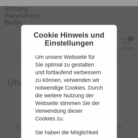
Cookie Hinweis und
0
Einstellungen
DE
Anmelden
0,00 €
Um unsere Webseite für
Sie optimal zu gestalten
und fortlaufend verbessern
zu können, verwenden wir
notwendige Cookies. Durch
die weitere Nutzung der
Webseite stimmen Sie der
Es konnten leider keine Tarife
Verwendung dieser
gefunden werden.
Cookies zu.
Versuchen Sie es bitte zu einem
Sie haben die Möglichkeit
späteren Zeitpunkt wieder.