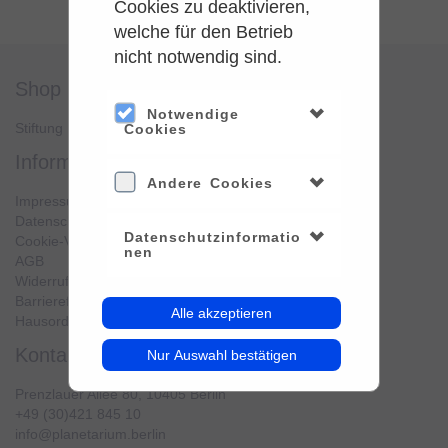
Cookies zu deaktivieren,
welche für den Betrieb
nicht notwendig sind.
shop
service
Notwendige
Stiftung Planetarium Berlin
Konto verwalten
Cookies
information
Andere Cookies
Impressum
Datenschutz
Datenschutzinformatio
Cookie-Verwendung
nen
AGB
Widerrufsbelehrung
Barrierefreiheit
Alle akzeptieren
Hausordnung
kontakt
Nur Auswahl bestätigen
Prenzlauer Allee 80, 10405 Berlin
+49 (30)421 845 10
info@planetarium.berlin