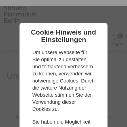
Cookie Hinweis und
0
Einstellungen
DE
Anmelden
0,00 €
Um unsere Webseite für
Sie optimal zu gestalten
und fortlaufend verbessern
zu können, verwenden wir
notwendige Cookies. Durch
die weitere Nutzung der
Webseite stimmen Sie der
Es konnten leider keine Tarife
Verwendung dieser
gefunden werden.
Cookies zu.
Versuchen Sie es bitte zu einem
Sie haben die Möglichkeit
späteren Zeitpunkt wieder.