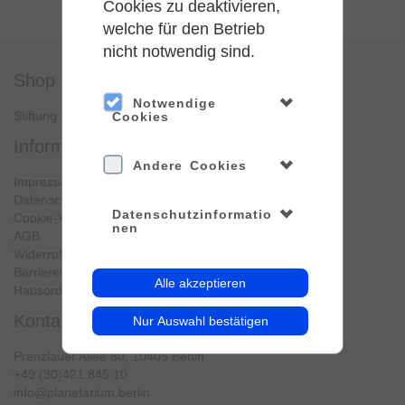
Cookies zu deaktivieren,
welche für den Betrieb
nicht notwendig sind.
shop
service
Notwendige
Stiftung Planetarium Berlin
Konto verwalten
Cookies
information
Andere Cookies
Impressum
Datenschutz
Datenschutzinformatio
Cookie-Verwendung
nen
AGB
Widerrufsbelehrung
Barrierefreiheit
Alle akzeptieren
Hausordnung
kontakt
Nur Auswahl bestätigen
Prenzlauer Allee 80, 10405 Berlin
+49 (30)421 845 10
info@planetarium.berlin