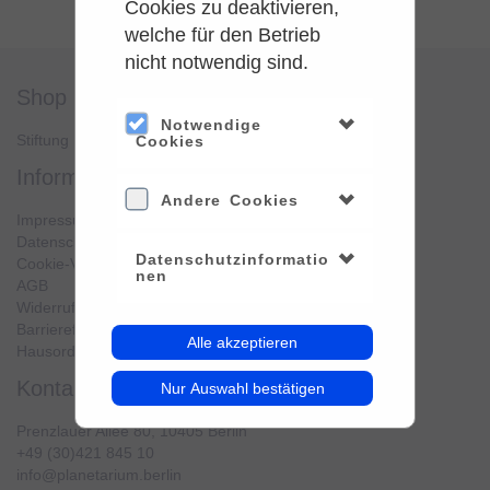
Cookies zu deaktivieren,
welche für den Betrieb
nicht notwendig sind.
shop
service
Notwendige
Stiftung Planetarium Berlin
Konto verwalten
Cookies
information
Andere Cookies
Impressum
Datenschutz
Datenschutzinformatio
Cookie-Verwendung
nen
AGB
Widerrufsbelehrung
Barrierefreiheit
Alle akzeptieren
Hausordnung
kontakt
Nur Auswahl bestätigen
Prenzlauer Allee 80, 10405 Berlin
+49 (30)421 845 10
info@planetarium.berlin