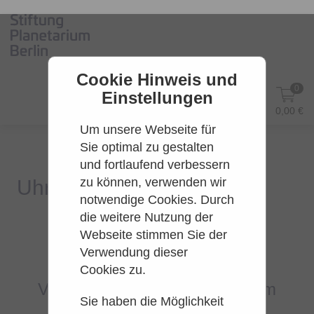
Cookie Hinweis und
0
Einstellungen
DE
Anmelden
0,00 €
Um unsere Webseite für
Sie optimal zu gestalten
und fortlaufend verbessern
zu können, verwenden wir
notwendige Cookies. Durch
die weitere Nutzung der
Webseite stimmen Sie der
Es konnten leider keine Tarife
Verwendung dieser
gefunden werden.
Cookies zu.
Versuchen Sie es bitte zu einem
Sie haben die Möglichkeit
späteren Zeitpunkt wieder.