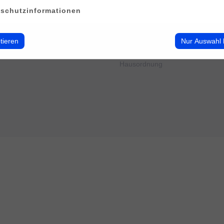
erwalten
Impressum
schutzinformationen
Datenschutz
Cookie-Verwendung
AGB
tieren
Nur Auswahl 
Widerrufsbelehrung
Barrierefreiheit
Hausordnung