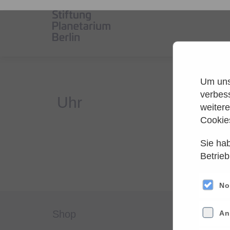
Um unse
verbes
weiter
Cookie
Sie hab
Es
Betrieb
Versuche
No
shop
servi
An