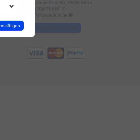
Prenzlauer Allee 80, 10405 Berlin
+49 (30)421 845 10
info@planetarium.berlin
bestätigen
Meinen Kauf widerrufen