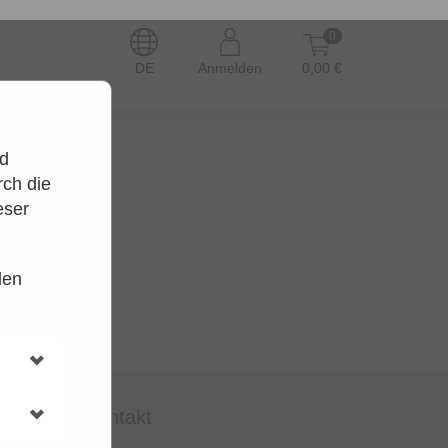
0
DE
Anmelden
0,00 €
nd
ch die
eser
den
en.
t wieder.
kontakt