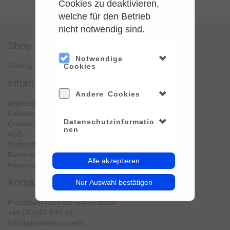
Cookies zu deaktivieren,
welche für den Betrieb
nicht notwendig sind.
shop
service
Notwendige
Stiftung Planetarium Berlin
Konto verwalten
Cookies
information
Andere Cookies
Impressum
Datenschutz
Datenschutzinformatio
Cookie-Verwendung
nen
AGB
Widerrufsbelehrung
Barrierefreiheit
Alle akzeptieren
Hausordnung
kontakt
Nur Auswahl bestätigen
Prenzlauer Allee 80, 10405 Berlin
+49 (30)421 845 10
info@planetarium.berlin