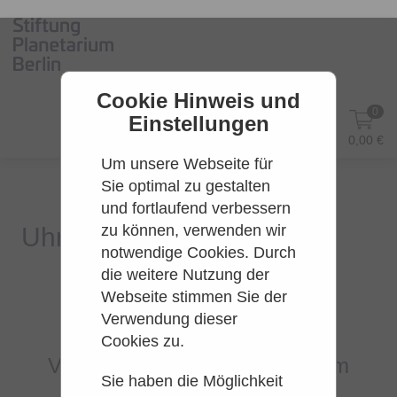
Cookie Hinweis und
0
Einstellungen
DE
Anmelden
0,00 €
Um unsere Webseite für
Sie optimal zu gestalten
und fortlaufend verbessern
zu können, verwenden wir
notwendige Cookies. Durch
die weitere Nutzung der
Webseite stimmen Sie der
Es konnten leider keine Tarife
Verwendung dieser
gefunden werden.
Cookies zu.
Versuchen Sie es bitte zu einem
Sie haben die Möglichkeit
späteren Zeitpunkt wieder.