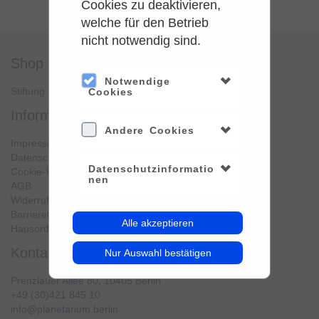
Cookies zu deaktivieren,
welche für den Betrieb
nicht notwendig sind.
shop
service
Notwendige
Stiftung Planetarium Berlin
Konto verwalten
Cookies
information
Andere Cookies
Impressum
Datenschutz
Datenschutzinformatio
Cookie-Verwendung
nen
AGB
Widerrufsbelehrung
Barrierefreiheit
Alle akzeptieren
Hausordnung
kontakt
Nur Auswahl bestätigen
Prenzlauer Allee 80, 10405 Berlin
+49 (30)421 845 10
info@planetarium.berlin