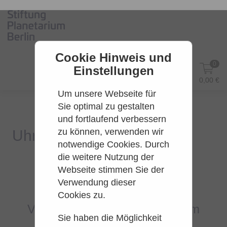
Cookie Hinweis und
0
Einstellungen
DE
Anmelden
0,00 €
Um unsere Webseite für
Sie optimal zu gestalten
und fortlaufend verbessern
zu können, verwenden wir
notwendige Cookies. Durch
die weitere Nutzung der
Webseite stimmen Sie der
Es konnten leider keine Tarife
Verwendung dieser
gefunden werden.
Cookies zu.
Versuchen Sie es bitte zu einem
Sie haben die Möglichkeit
späteren Zeitpunkt wieder.