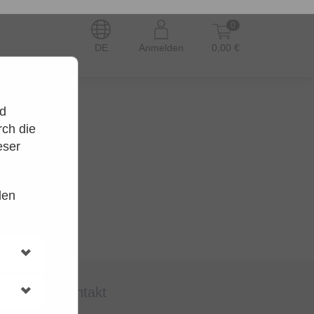
0
DE
Anmelden
0,00 €
nd
ch die
eser
den
en.
t wieder.
kontakt