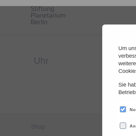
Um unse
verbes
weiter
Cookie
Sie hab
Es
Betrieb
Versuche
No
shop
servi
An