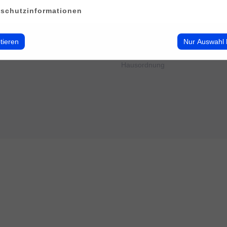
erwalten
Impressum
schutzinformationen
Datenschutz
Cookie-Verwendung
AGB
tieren
Nur Auswahl 
Widerrufsbelehrung
Barrierefreiheit
Hausordnung