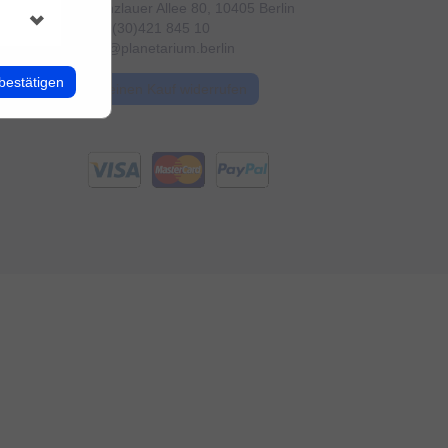
Prenzlauer Allee 80, 10405 Berlin
+49 (30)421 845 10
info@planetarium.berlin
bestätigen
Meinen Kauf widerrufen