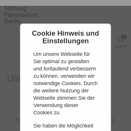
Cookie Hinweis und
0
Einstellungen
DE
Anmelden
0,00 €
Um unsere Webseite für
Sie optimal zu gestalten
und fortlaufend verbessern
zu können, verwenden wir
notwendige Cookies. Durch
die weitere Nutzung der
Webseite stimmen Sie der
Es konnten leider keine Tarife
Verwendung dieser
gefunden werden.
Cookies zu.
Versuchen Sie es bitte zu einem
Sie haben die Möglichkeit
späteren Zeitpunkt wieder.