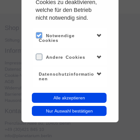
Cookies zu deaktivieren,
welche für den Betrieb
nicht notwendig sind.
shop
service
Notwendige
Stiftung Planetarium Berlin
Konto verwalten
Cookies
information
Andere Cookies
Impressum
Datenschutz
Datenschutzinformatio
Cookie-Verwendung
nen
AGB
Widerrufsbelehrung
Barrierefreiheit
Alle akzeptieren
Hausordnung
kontakt
Nur Auswahl bestätigen
Prenzlauer Allee 80, 10405 Berlin
+49 (30)421 845 10
info@planetarium.berlin