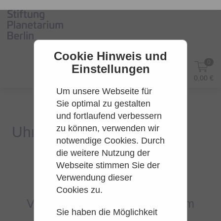
Cookie Hinweis und
0
Einstellungen
DE
Anmelden
0,00 €
Um unsere Webseite für
Sie optimal zu gestalten
und fortlaufend verbessern
zu können, verwenden wir
notwendige Cookies. Durch
die weitere Nutzung der
Webseite stimmen Sie der
Es konnten leider keine Tarife
Verwendung dieser
gefunden werden.
Cookies zu.
Versuchen Sie es bitte zu einem
Sie haben die Möglichkeit
späteren Zeitpunkt wieder.