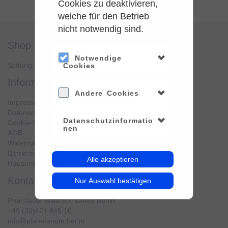
Cookies zu deaktivieren,
welche für den Betrieb
nicht notwendig sind.
shop
service
Notwendige
Stiftung Planetarium Berlin
Konto verwalten
Cookies
information
Andere Cookies
Impressum
Datenschutz
Datenschutzinformatio
Cookie-Verwendung
nen
AGB
Widerrufsbelehrung
Barrierefreiheit
Alle akzeptieren
Hausordnung
kontakt
Nur Auswahl bestätigen
Prenzlauer Allee 80, 10405 Berlin
+49 (30)421 845 10
info@planetarium.berlin