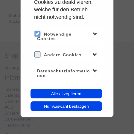
Cookies zu deaktivieren,
welche für den Betrieb
Mehrfachauswahl kann nur für Sitze aus der gleichen
nicht notwendig sind.
Sitzkategorie verwendet werden.
Notwendige
Cookies
shop
Andere Cookies
service
Stiftung Planetarium Berlin
Konto verwalten
Datenschutzinformatio
nen
information
Impressum
Alle akzeptieren
Datenschutz
Cookie-Verwendung
Nur Auswahl bestätigen
AGB
Widerrufsbelehrung
Barrierefreiheit
Hausordnung