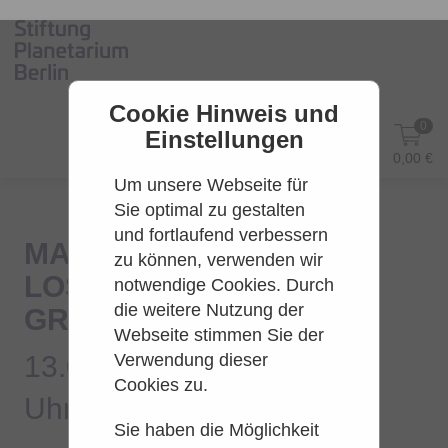
Cookie Hinweis und
0
Einstellungen
DE
Anmelden
0,00 €
Um unsere Webseite für
Sie optimal zu gestalten
und fortlaufend verbessern
MAJOR TOM: VOELLIG
zu können, verwenden wir
LOSGELOEST | ZEISS-
notwendige Cookies. Durch
die weitere Nutzung der
GROSSPLANETARIUM
Webseite stimmen Sie der
13.08.2026 - 21:30
Verwendung dieser
55min
Cookies zu.
Sie haben die Möglichkeit