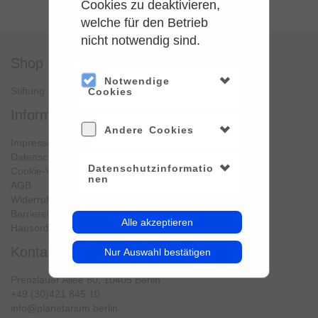
Cookies zu deaktivieren,
welche für den Betrieb
nicht notwendig sind.
shop
service
Notwendige
Stiftung Planetarium Berlin
Konto verwalten
Cookies
information
Andere Cookies
Impressum
Datenschutz
Datenschutzinformatio
Cookie-Verwendung
nen
AGB
Widerrufsbelehrung
Barrierefreiheit
Alle akzeptieren
Hausordnung
kontakt
Nur Auswahl bestätigen
Prenzlauer Allee 80, 10405 Berlin
+49 (30)421 845 10
info@planetarium.berlin