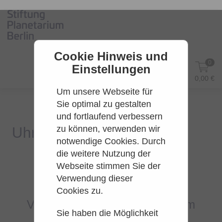
Cookie Hinweis und
0
Einstellungen
DE
Anmelden
0,00 €
Um unsere Webseite für
Sie optimal zu gestalten
und fortlaufend verbessern
zu können, verwenden wir
notwendige Cookies. Durch
die weitere Nutzung der
Webseite stimmen Sie der
Es konnten leider keine Tarife
Verwendung dieser
gefunden werden.
Cookies zu.
Versuchen Sie es bitte zu einem
Sie haben die Möglichkeit
späteren Zeitpunkt wieder.