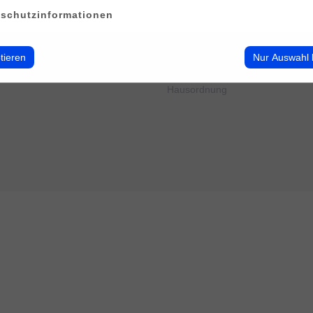
erwalten
Impressum
schutzinformationen
Datenschutz
Cookie-Verwendung
AGB
tieren
Nur Auswahl 
Widerrufsbelehrung
Barrierefreiheit
Hausordnung