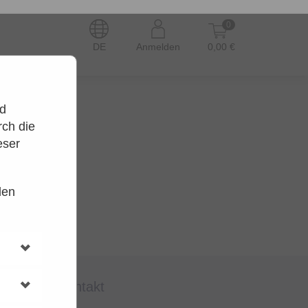
0
DE
Anmelden
0,00 €
nd
ch die
eser
den
en.
t wieder.
kontakt