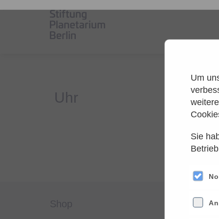
Um unse
verbes
weiter
Cookie
Sie hab
Es
Betrieb
Versuche
No
shop
servi
An