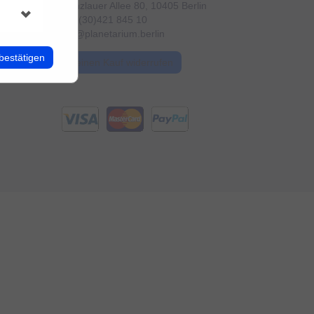
Prenzlauer Allee 80, 10405 Berlin
+49 (30)421 845 10
info@planetarium.berlin
bestätigen
Meinen Kauf widerrufen