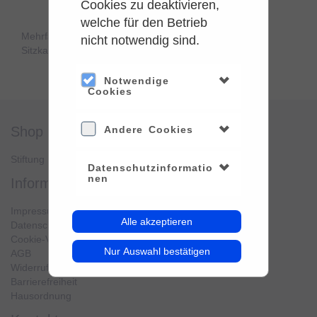
Cookies zu deaktivieren,
welche für den Betrieb
Mehrfachauswahl kann nur für Sitze aus der gleichen
nicht notwendig sind.
Sitzkategorie verwendet werden.
Notwendige
Cookies
shop
Andere Cookies
service
Stiftung Planetarium Berlin
Konto verwalten
Datenschutzinformatio
nen
information
Impressum
Alle akzeptieren
Datenschutz
Cookie-Verwendung
Nur Auswahl bestätigen
AGB
Widerrufsbelehrung
Barrierefreiheit
Hausordnung