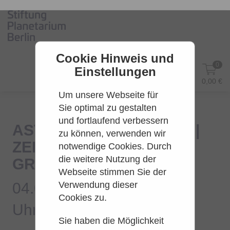
Cookie Hinweis und
0
Einstellungen
DE
Anmelden
0,00 €
Um unsere Webseite für
Sie optimal zu gestalten
und fortlaufend verbessern
ASTRONOMIE AKTUELL |
zu können, verwenden wir
ZEISS-
notwendige Cookies. Durch
die weitere Nutzung der
GROSSPLANETARIUM
Webseite stimmen Sie der
04.09.2026 - 20:00
Verwendung dieser
60min
Cookies zu.
Sie haben die Möglichkeit