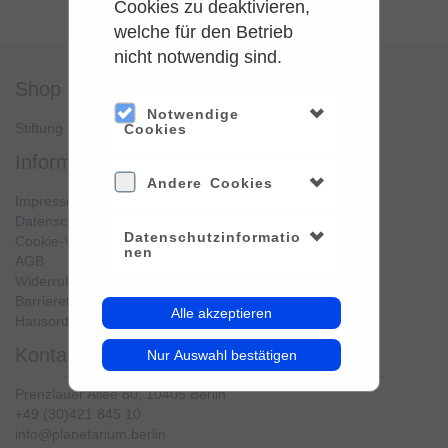
Cookies zu deaktivieren,
welche für den Betrieb
nicht notwendig sind.
shop
service
Notwendige
Stiftung Planetarium Berlin
Konto verwalten
Cookies
information
Andere Cookies
Impressum
Datenschutz
Datenschutzinformatio
Cookie-Verwendung
nen
AGB
Widerrufsbelehrung
Barrierefreiheit
Alle akzeptieren
Hausordnung
kontakt
Nur Auswahl bestätigen
Prenzlauer Allee 80, 10405 Berlin
+49 (30)421 845 10
info@planetarium.berlin