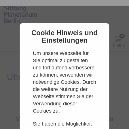
Cookie Hinweis und
0
Einstellungen
DE
Anmelden
0,00 €
Um unsere Webseite für
Sie optimal zu gestalten
und fortlaufend verbessern
zu können, verwenden wir
notwendige Cookies. Durch
die weitere Nutzung der
Webseite stimmen Sie der
Es konnten leider keine Tarife
Verwendung dieser
gefunden werden.
Cookies zu.
Versuchen Sie es bitte zu einem
Sie haben die Möglichkeit
späteren Zeitpunkt wieder.